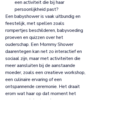
een activiteit die bij haar 
persoonlijkheid past?
Een babyshower is vaak uitbundig en 
feestelijk, met spellen zoals 
rompertjes beschilderen, babyvoeding 
proeven en quizzen over het 
ouderschap. Een Mommy Shower 
daarentegen kan net zo interactief en 
sociaal zijn, maar met activiteiten die 
meer aansluiten bij de aanstaande 
moeder, zoals een creatieve workshop, 
een culinaire ervaring of een 
ontspannende ceremonie. Het draait 
erom wat haar op dat moment het 
meest goed doet voelen.
De perfecte mix: moeder 
én baby centraal
Wil je het beste van beide werelden? 